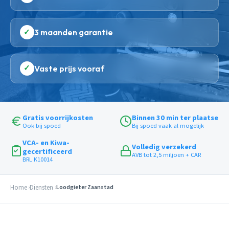
✓
3 maanden garantie
✓
Vaste prijs vooraf
Gratis voorrijkosten
Binnen 30 min ter plaatse
Ook bij spoed
Bij spoed vaak al mogelijk
VCA- en Kiwa-
Volledig verzekerd
gecertificeerd
AVB tot 2,5 miljoen + CAR
BRL K10014
Home
Diensten
Loodgieter Zaanstad