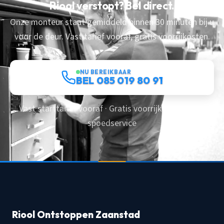
Riool verstopt? Bel direct.
Onze monteur staat gemiddeld binnen 30 minuten bij u
voor de deur. Vast tarief vooraf, gratis voorrijkosten.
NU BEREIKBAAR
BEL 085 019 80 91
Vast starttarief vooraf · Gratis voorrijkosten · 24/7
spoedservice
Riool Ontstoppen Zaanstad