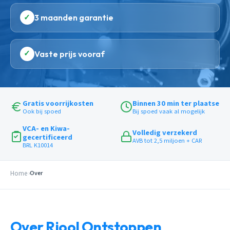
✓
3 maanden garantie
✓
Vaste prijs vooraf
Gratis voorrijkosten
Binnen 30 min ter plaatse
Ook bij spoed
Bij spoed vaak al mogelijk
VCA- en Kiwa-
Volledig verzekerd
gecertificeerd
AVB tot 2,5 miljoen + CAR
BRL K10014
Home
Over
Over Riool Ontstoppen